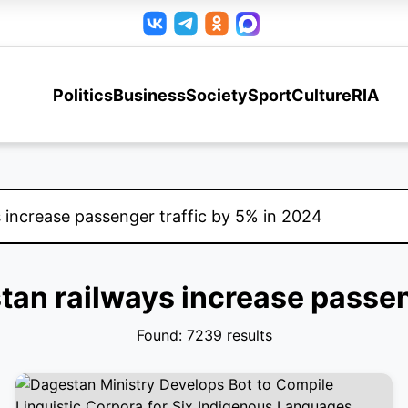
Politics
Business
Society
Sport
Culture
RIA
stan railways increase passen
Found: 7239 results