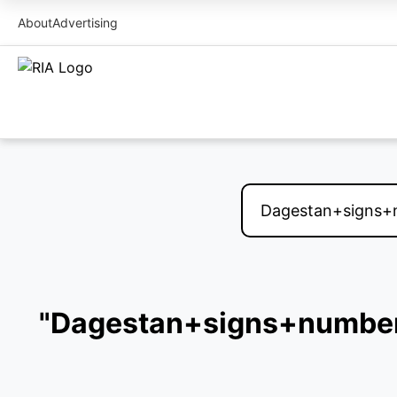
About
Advertising
"Dagestan+signs+number