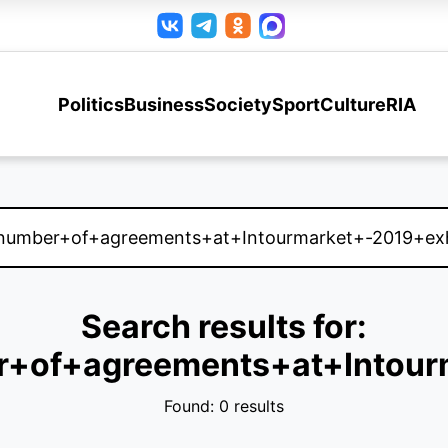
Politics
Business
Society
Sport
Culture
RIA
Search results for:
+of+agreements+at+Intourm
Found: 0 results