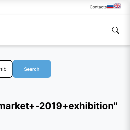
Contacts
Search
arket+-2019+exhibition"