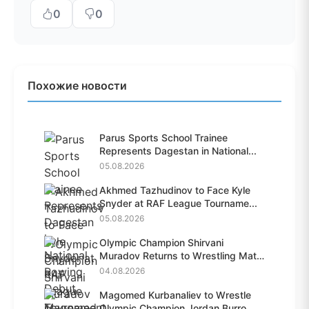
0
0
Похожие новости
Parus Sports School Trainee
Represents Dagestan in National...
05.08.2026
Akhmed Tazhudinov to Face Kyle
Snyder at RAF League Tourname...
05.08.2026
Olympic Champion Shirvani
Muradov Returns to Wrestling Mat
A...
04.08.2026
Magomed Kurbanaliev to Wrestle
Olympic Champion Jordan Burro...